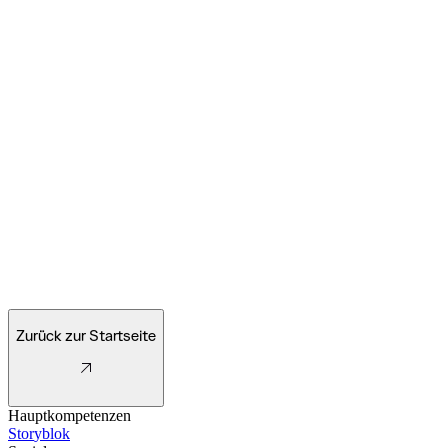
an einer
Zusammenarbeit
mit uns.
Wir
melden
uns
innerhalb
von 24
Stunden
bei dir.
Meistens
geht es
sogar
noch
schneller.
Zurück zur Startseite
Hauptkompetenzen
S
t
o
r
y
b
l
o
k