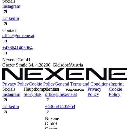
Socials
I
n
s
t
a
g
r
a
m
L
i
n
k
e
d
I
n
Contact
o
f
f
i
c
e
@
n
e
x
e
n
e
.
a
t
+
4
3
6
6
4
1
4
0
5
9
6
4
Nexene GmbH
Grazer Straße 34
,
4.2
8200
,
Gleisdorf
Austria
Privacy Policy
Cookie Policy
General Terms and Conditions
Imprint
Socials
Hauptkompetenzen
Contact
P
r
i
v
a
c
y
C
o
o
k
i
e
I
n
s
t
a
g
r
a
m
S
t
o
r
y
b
l
o
k
o
f
f
i
c
e
@
n
e
x
e
n
e
.
a
t
P
o
l
i
c
y
P
o
l
i
c
y
L
i
n
k
e
d
I
n
+
4
3
6
6
4
1
4
0
5
9
6
4
Nexene
GmbH
Grazer