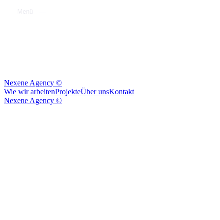
M
e
n
ü
S
c
h
l
i
e
ß
e
n
N
e
x
e
n
e
A
g
e
n
c
y
©
W
i
e
w
i
r
a
r
b
e
i
t
e
n
P
r
o
j
e
k
t
e
Ü
b
e
r
u
n
s
K
o
n
t
a
k
t
N
e
x
e
n
e
A
g
e
n
c
y
©
Wir
haben
deine
Anfrage
erhalten.
Danke
für dein
Interesse