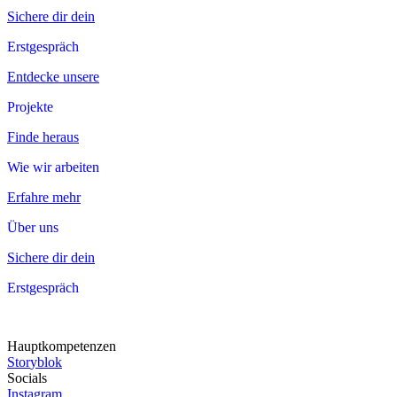
Sichere dir dein
Erstgespräch
Erstgespräch
Entdecke unsere
Projekte
Projekte
Finde heraus
Wie wir arbeiten
Wie
wir
arbeiten
Erfahre mehr
Über uns
Über
uns
Sichere dir dein
Erstgespräch
Erstgespräch
Hauptkompetenzen
S
t
o
r
y
b
l
o
k
Socials
I
n
s
t
a
g
r
a
m