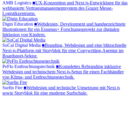
AMB Logistics
AMB
Logistics
■
UX-Konzeption und Next.js-Entwicklung für das
webbasierte Vertragsmanagementsystem des Grazer Messe-
Logistikzentrums.
Digin Education
Digin
Education
■
Webdesign, Development und handgezeichnete
Illustrationen für ein Erasmus+ Forschungsprojekt zur digitalen
Inklusion von Kindern.
SoCal Digital Media
SoCal
Digital
Media
■
Branding, Webdesign und eine blitzschnelle
Next.js-Plattform mit Storyblok für eine Copywriting-Agentur im
Boardsport-Sektor.
PeFlo Entfeuchtungstechnik
PeFlo
Entfeuchtungstechnik
■
Komplettes Rebranding inklusive
Webdesign und technischem Next.js-Setup für einen Fachhändler
von Klima- und Entfeuchtungstechnik.
Surfin Fire
Surfin
Fire
■
Webdesign und technische Umsetzung mit Next.js
sowie Storyblok für eine moderne Surfschule.
Bereit für eine neue Website?
Lass und herausfinden was bei euch
möglich ist.