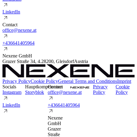
L
i
n
k
e
d
I
n
Contact
o
f
f
i
c
e
@
n
e
x
e
n
e
.
a
t
+
4
3
6
6
4
1
4
0
5
9
6
4
Nexene GmbH
Grazer Straße 34
,
4.2
8200
,
Gleisdorf
Austria
Privacy Policy
Cookie Policy
General Terms and Conditions
Imprint
Socials
Hauptkompetenzen
Contact
P
r
i
v
a
c
y
C
o
o
k
i
e
I
n
s
t
a
g
r
a
m
S
t
o
r
y
b
l
o
k
o
f
f
i
c
e
@
n
e
x
e
n
e
.
a
t
P
o
l
i
c
y
P
o
l
i
c
y
L
i
n
k
e
d
I
n
+
4
3
6
6
4
1
4
0
5
9
6
4
Nexene
GmbH
Grazer
Straße