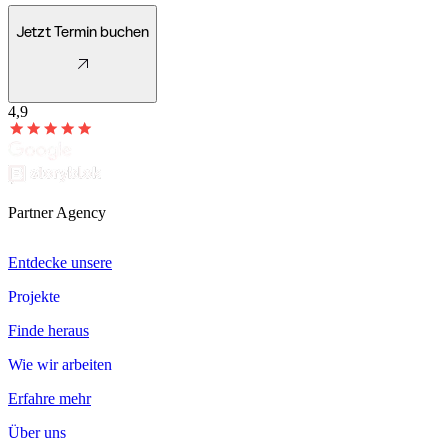
Jetzt Termin buchen
4,9
Partner Agency
Entdecke unsere
Projekte
Projekte
Finde heraus
Wie wir arbeiten
Wie
wir
arbeiten
Erfahre mehr
Über uns
Über
uns