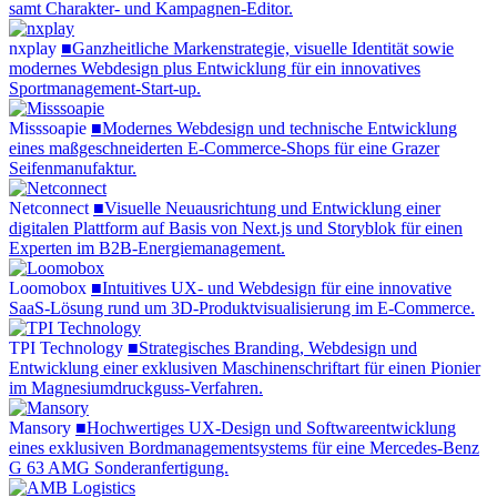
samt Charakter- und Kampagnen-Editor.
nxplay
nxplay
■
Ganzheitliche Markenstrategie, visuelle Identität sowie
modernes Webdesign plus Entwicklung für ein innovatives
Sportmanagement-Start-up.
Misssoapie
Misssoapie
■
Modernes Webdesign und technische Entwicklung
eines maßgeschneiderten E-Commerce-Shops für eine Grazer
Seifenmanufaktur.
Netconnect
Netconnect
■
Visuelle Neuausrichtung und Entwicklung einer
digitalen Plattform auf Basis von Next.js und Storyblok für einen
Experten im B2B-Energiemanagement.
Loomobox
Loomobox
■
Intuitives UX- und Webdesign für eine innovative
SaaS-Lösung rund um 3D-Produktvisualisierung im E-Commerce.
TPI Technology
TPI
Technology
■
Strategisches Branding, Webdesign und
Entwicklung einer exklusiven Maschinenschriftart für einen Pionier
im Magnesiumdruckguss-Verfahren.
Mansory
Mansory
■
Hochwertiges UX-Design und Softwareentwicklung
eines exklusiven Bordmanagementsystems für eine Mercedes-Benz
G 63 AMG Sonderanfertigung.